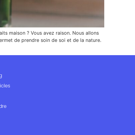
aits maison ? Vous avez raison. Nous allons
rmet de prendre soin de soi et de la nature.
g
icles
dre