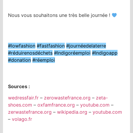
Nous vous souhaitons une très belle journée !
#lowfashion
#fastfashion
#journéedelaterre
#réduirenosdéchets
#Indigoréemploi
#Indigoapp
#donation
#réemploi
Sources :
wedressfair.fr
–
zerowastefrance.org
–
zeta-
shoes.com
–
oxfamfrance.org
–
youtube.com
–
zerwastefrance.org
–
wikipedia.org
–
youtube.com
–
volago.fr