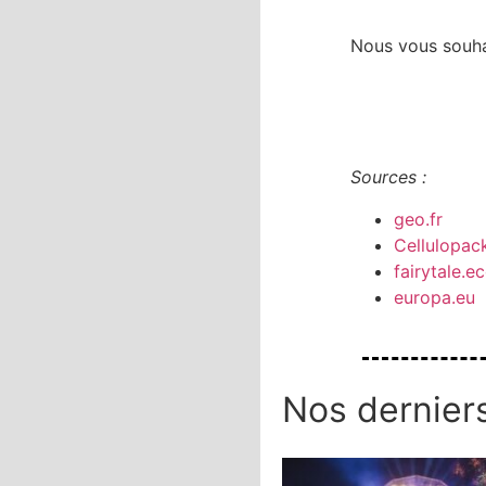
Nous vous souha
Sources :
geo.fr
Cellulopac
fairytale.e
europa.eu
Nos derniers