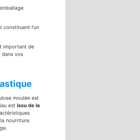
d’emballage
 constituent l’un
st important de
r dans vos
lastique
ulose moulée est
riau est
issu de la
ractéristiques
a nourriture.
age.