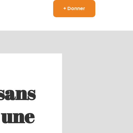
+ Donner
sans
s une