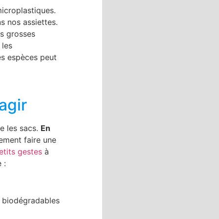
icroplastiques.
s nos assiettes.
es grosses
 les
ces espèces peut
agir
e les sacs.
En
ement faire une
etits gestes
à
e :
cs biodégradables