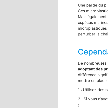
Une partie du p
Ces microplastiq
Mais également d
espèces marines
microplastiques 
perturber la chaî
Cependan
De nombreuses so
adoptant des pr
différence signi
mettre en place
1 : Utilisez des 
2 : Si vous n’av
;