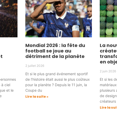
Mondial 2026 : la fête du
La nou
football se joue au
créate
et
détriment de la planète
transf
en obj
2 juillet 2026
2 juin 2026
Et si le plus grand événement sportif
personnes
de l’histoire était aussi le plus coûteux
Et si les 
à ciel
pour la planète ? Depuis le 11 juin, la
matériaux
ue et le
Coupe du
plusieurs
e
de designe
Lire la suite »
créateurs
Lire la sui