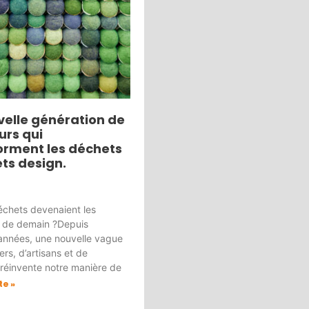
velle génération de
urs qui
orment les déchets
ets design.
déchets devenaient les
 de demain ?Depuis
 années, une nouvelle vague
rs, d’artisans et de
 réinvente notre manière de
te »