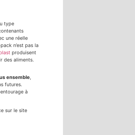
u type
 contenants
c une réelle
opack n’est pas la
plast
produisent
 des aliments.
us ensemble
,
s futures.
e entourage à
e sur le site