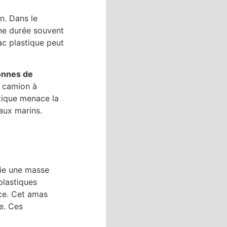
n. Dans le
e durée souvent
ac plastique peut
tonnes de
un camion à
stique menace la
aux marins.
nie une masse
plastiques
nce. Cet amas
e. Ces