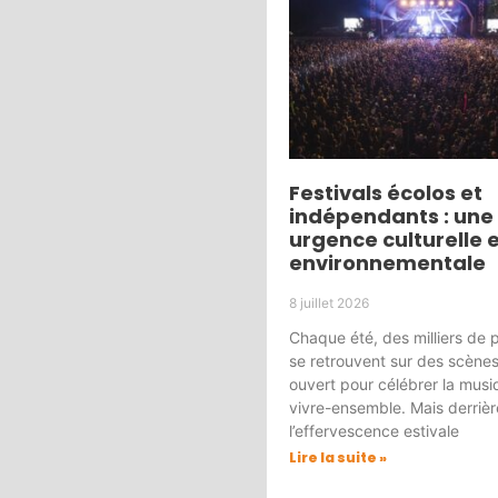
Festivals écolos et
indépendants : une
urgence culturelle 
environnementale
8 juillet 2026
Chaque été, des milliers de 
se retrouvent sur des scènes 
ouvert pour célébrer la musiq
vivre-ensemble. Mais derrièr
l’effervescence estivale
Lire la suite »