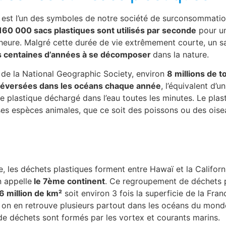
 est l’un des symboles de notre société de surconsommatio
60 000 sacs plastiques sont utilisés par seconde
pour un
 heure. Malgré cette durée de vie extrêmement courte, un s
s centaines d’années à se décomposer
dans la nature.
 de la National Geographic Society, environ
8 millions de 
 déversées dans les océans chaque année
, l’équivalent d’
e plastique déchargé dans l’eau toutes les minutes. Le pla
es espèces animales, que ce soit des poissons ou des oise
e, les déchets plastiques forment entre Hawaï et la Califor
n appelle
le 7ème continent
. Ce regroupement de déchets 
,6 million de km²
soit environ 3 fois la superficie de la Fra
l, on en retrouve plusieurs partout dans les océans du mond
e déchets sont formés par les vortex et courants marins.