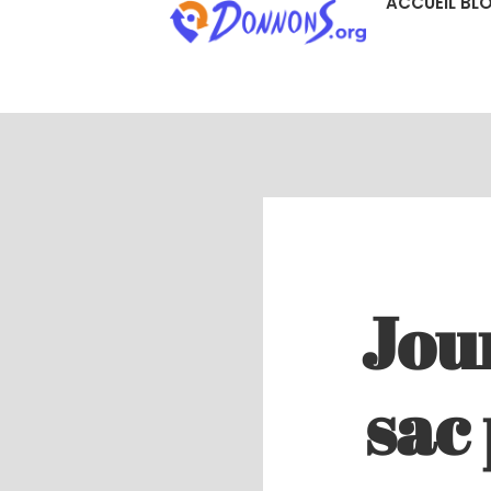
ACCUEIL BL
Jou
sac 