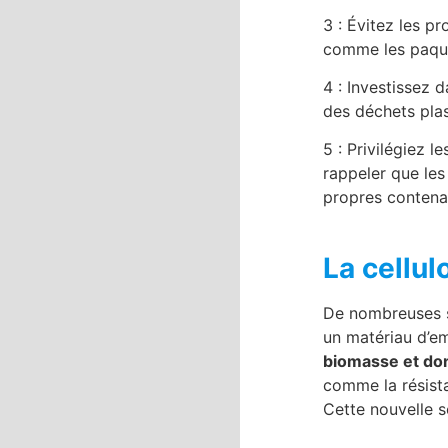
3 : Évitez les pr
comme les paque
4 : Investissez d
des déchets plas
5 : Privilégiez 
rappeler que les
propres contenan
La cellul
De nombreuses so
un matériau d’em
biomasse et do
comme la résista
Cette nouvelle s